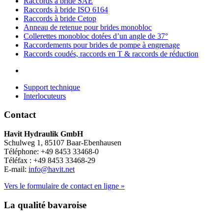
Raccords à bride SAE
Raccords à bride ISO 6164
Raccords à bride Cetop
Anneau de retenue pour brides monobloc
Collerettes monobloc dotées d’un angle de 37°
Raccordements pour brides de pompe à engrenage
Raccords coudés, raccords en T & raccords de réduction
Support technique
Interlocuteurs
Contact
Havit Hydraulik GmbH
Schulweg 1, 85107 Baar-Ebenhausen
Téléphone: +49 8453 33468-0
Téléfax : +49 8453 33468-29
E-mail:
info@havit.net
Vers le formulaire de contact en ligne »
La qualité bavaroise